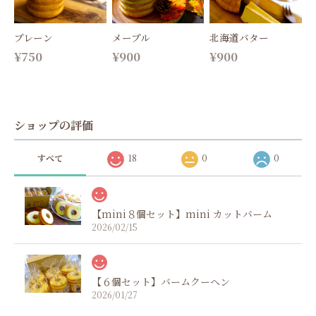
プレーン
メープル
北海道バター
¥750
¥900
¥900
ショップの評価
すべて
18
0
0
【mini８個セット】mini カットバーム
2026/02/15
【６個セット】バームクーヘン
2026/01/27