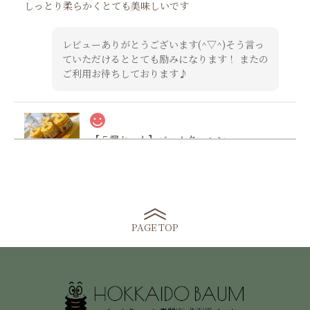
しっとり柔らかくとても美味しいです
レビューありがとうございます(^▽^)そう言っ
ていただけるととても励みになります！ またの
ご利用お待ちしております♪
【５個セット】バームクーヘン
2026/01/05
かなり前に食べた事があり、ずーっと気になっていて取り寄
せしました。配送もスムーズだったのとお店の対応も味も良
くお渡し用にみんなに分けて好評でした。また、注文したい
と思います。
PAGE TOP
温かいお言葉ありがとうございます！ またのご
利用をお待ちしております♪