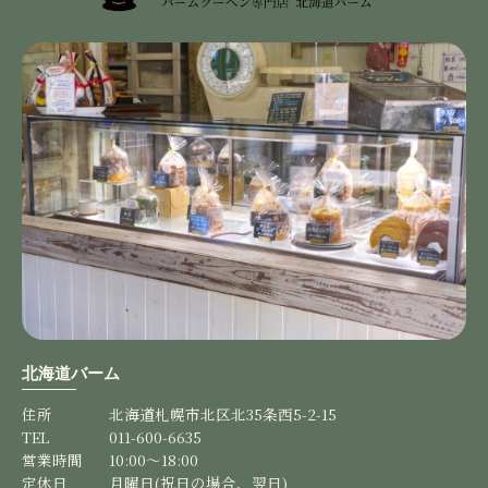
チョココーティング
2025/12/17
バームクーヘン、チョコがかかって美味しかったです。
嬉しいコメントありがとうございます！！ 他の
フレーバーも是非ご賞味ください♪
【３個セット】バームクーヘン
2025/10/26
北海道バーム
【３個セット】バームクーヘン
住所
北海道札幌市北区北35条西5-2-15
2025/10/17
TEL
011-600-6635
営業時間
10:00～18:00
定休日
月曜日(祝日の場合、翌日)