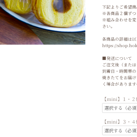
下記よりご希望商
※各商品２個ずつ
※組み合わせを変
さい。
各商品の詳細は以
https://shop.ho
■発送について
ご注文後（または
到着日・時間帯の
焼きたてをお届け
く場合があります
【mini】１・
【mini】３・