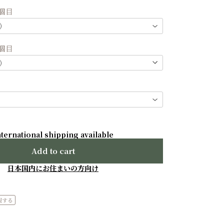
６個目
８個目
nternational shipping available
Add to cart
日本国内にお住まいの方向け
報する