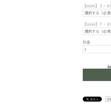
【mini】５・
【mini】７・
数量
I
通