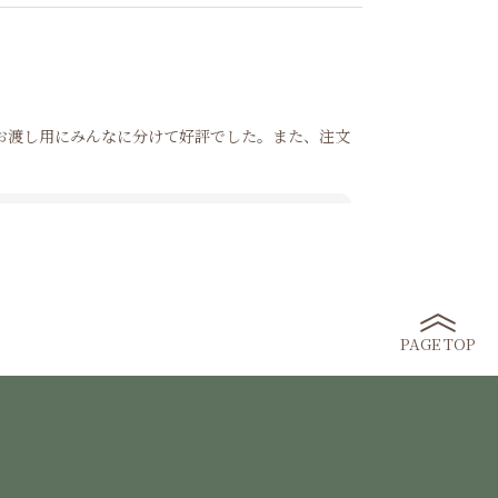
お渡し用にみんなに分けて好評でした。また、注文
います！ またのご利用をお待ちしております♪
PAGE TOP
す！！ 他のフレーバーも是非ご賞味ください♪