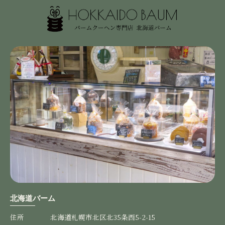
利用をお待ちしております♪
チョココーティング
2025/12/17
バームクーヘン、チョコがかかって美味しかったです。
嬉しいコメントありがとうございます！！ 他の
フレーバーも是非ご賞味ください♪
【３個セット】バームクーヘン
2025/10/26
北海道バーム
【３個セット】バームクーヘン
住所
北海道札幌市北区北35条西5-2-15
2025/10/17