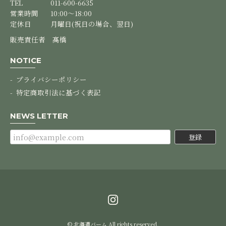
TEL
011-600-6635
営業時間
10:00～18:00
定休日
月曜日(祝日の場合、翌日)
【３個セット】バームクーヘン
販売責任者 髙橋
2025/03/19
NOTICE
バームクーヘンが大好きなので、味のいろいろに惹かれてい
ます。特にチョコがけが好きです。
プライバシーポリシー
特定商取引法に基づく表記
この度はオンラインショップのご利用誠にあり
がとうございます。 これからも様々なチョコレ
NEWS LETTER
ートがけを販売できるように取り組んで行きま
すね♪ またのご利用お待ちしております。
登録
【mini８個セット】mini カットバーム
2025/01/14
ふわふわで、とろける食感で美味しかったです。また、購入
したいです。
© 北海道バーム All rights reserved.