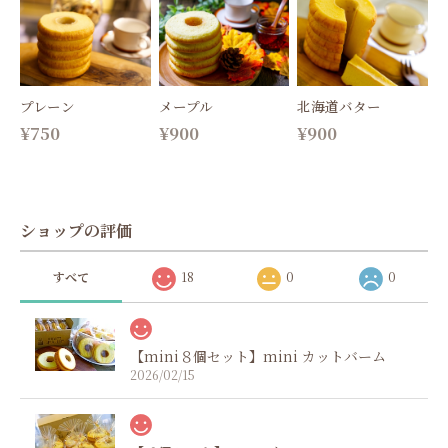
プレーン
メープル
北海道バター
¥750
¥900
¥900
ショップの評価
すべて
18
0
0
【mini８個セット】mini カットバーム
2026/02/15