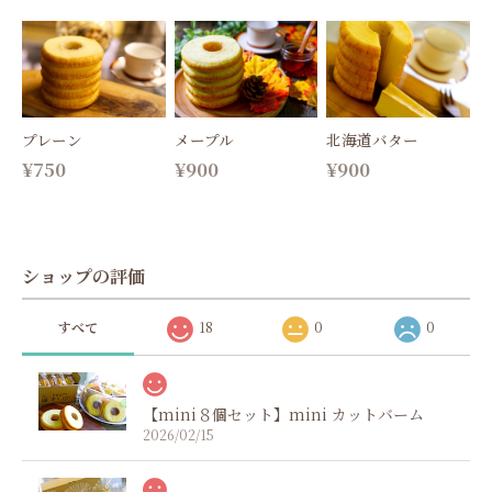
プレーン
メープル
北海道バター
¥750
¥900
¥900
ショップの評価
すべて
18
0
0
【mini８個セット】mini カットバーム
2026/02/15