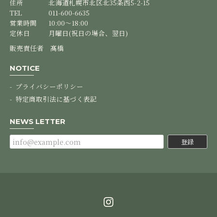
住所
北海道札幌市北区北35条西5-2-15
2025/10/17
TEL
011-600-6635
営業時間
10:00～18:00
定休日
月曜日(祝日の場合、翌日)
【３個セット】バームクーヘン
販売責任者 髙橋
2025/03/19
NOTICE
バームクーヘンが大好きなので、味のいろいろに惹かれてい
ます。特にチョコがけが好きです。
プライバシーポリシー
特定商取引法に基づく表記
この度はオンラインショップのご利用誠にあり
がとうございます。 これからも様々なチョコレ
NEWS LETTER
ートがけを販売できるように取り組んで行きま
すね♪ またのご利用お待ちしております。
登録
【mini８個セット】mini カットバーム
2025/01/14
ふわふわで、とろける食感で美味しかったです。また、購入