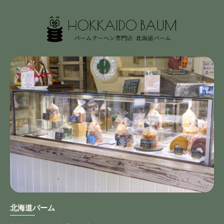
温かいお言葉ありがとうございます！ またのご
利用をお待ちしております♪
チョココーティング
2025/12/17
バームクーヘン、チョコがかかって美味しかったです。
嬉しいコメントありがとうございます！！ 他の
フレーバーも是非ご賞味ください♪
【３個セット】バームクーヘン
2025/10/26
北海道バーム
【３個セット】バームクーヘン